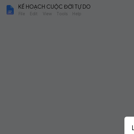
KẾ HOẠCH CUỘC ĐỜI TỰ DO
File
Edit
View
Tools
Help