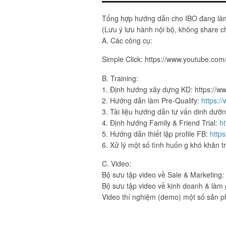
Tổng hợp hướng dẫn cho IBO đang làm
(Lưu ý lưu hành nội bộ, không share c
A. Các công cụ:
Simple Click: https://www.youtube.c
B. Training:
1. Định hướng xây dựng KD: https://
2. Hướng dẫn làm Pre-Qualify:
https:
3. Tài liệu hướng dẫn tư vấn dinh dưỡ
4. Định hướng Family & Friend Trial:
ht
5. Hướng dẫn thiết lập profile FB:
http
6. Xử lý một số tình huốn g khó khăn 
C. Video:
Bộ sưu tập video về Sale & Marketi
Bộ sưu tập video về kinh doanh & là
Video thí nghiệm (demo) một số sản