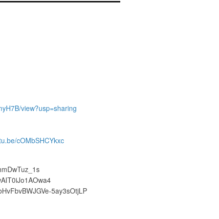
myH7B/view?usp=sharing
outu.be/cOMbSHCYkxc
WbhmDwTuz_1s
QwAIT0iJo1AOwa4
VQ2bHvFbvBWJGVe-5ay3sOtjLP