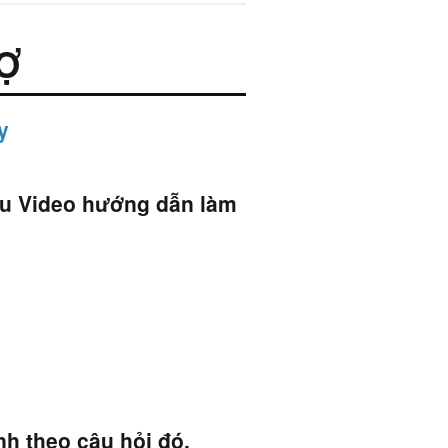
Ợ
y
ứu Video hướng dẫn làm
nh theo câu hỏi đó.