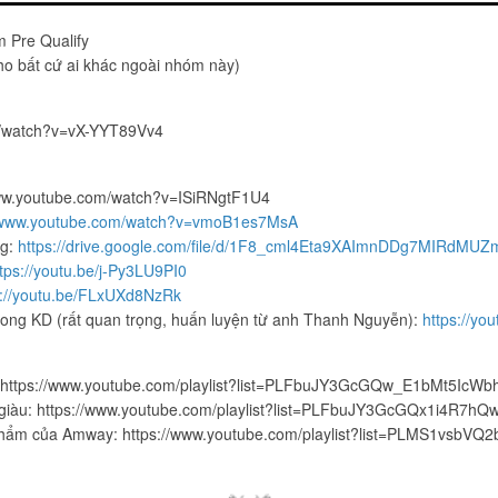
 Pre Qualify
ho bất cứ ai khác ngoài nhóm này)
om/watch?v=vX-YYT89Vv4
www.youtube.com/watch?v=ISiRNgtF1U4
//www.youtube.com/watch?v=vmoB1es7MsA
ng:
https://drive.google.com/file/d/1F8_cml4Eta9XAImnDDg7MIRdMUZ
tps://youtu.be/j-Py3LU9PI0
s://youtu.be/FLxUXd8NzRk
trong KD (rất quan trọng, huấn luyện từ anh Thanh Nguyễn):
https://y
ng: https://www.youtube.com/playlist?list=PLFbuJY3GcGQw_E1bMt5Ic
m giàu: https://www.youtube.com/playlist?list=PLFbuJY3GcGQx1i4R7h
 phẩm của Amway: https://www.youtube.com/playlist?list=PLMS1vsb