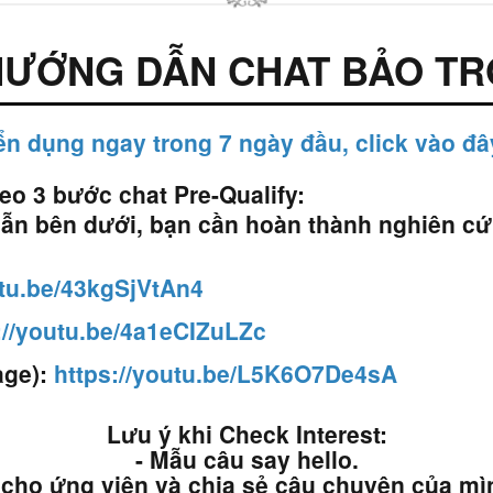
HƯỚNG DẪN CHAT BẢO TR
n dụng ngay trong 7 ngày đầu, click vào đâ
o 3 bước chat Pre-Qualify:
ẫn bên dưới, bạn cần hoàn thành nghiên c
utu.be/43kgSjVtAn4
://youtu.be/4a1eCIZuLZc
age):
https://youtu.be/L5K6O7De4sA
Lưu ý khi Check Interest:
- Mẫu câu say hello.
 cho ứng viên và chia sẻ câu chuyện của mì