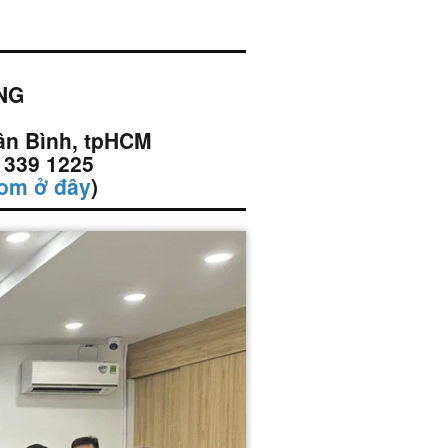
ING
Tân Bình, tpHCM
 339 1225
om ở đây
)