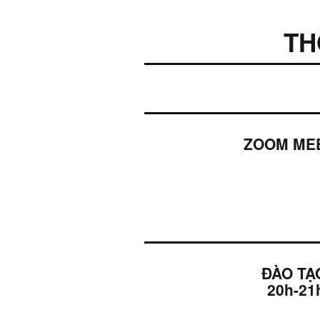
TH
ZOOM MEET
ĐÀO TẠ
20h-2