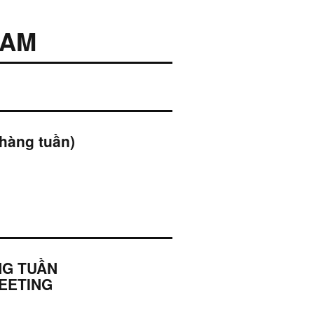
EAM
hàng tuần)
NG TUẦN
EETING