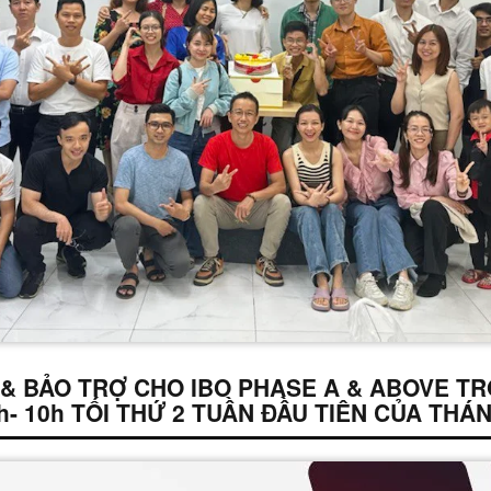
 & BẢO TRỢ CHO IBO PHASE A & ABOVE T
h- 10h TỐI THỨ 2 TUẦN ĐẦU TIÊN CỦA THÁ