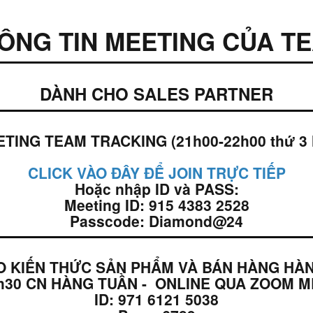
ÔNG TIN MEETING CỦA T
DÀNH CHO SALES PARTNER
ING TEAM TRACKING (21h00-22h00 thứ 3 
CLICK VÀO ĐÂY ĐỂ JOIN TRỰC TIẾP
Hoặc nhập ID và PASS:
Meeting ID: 915 4383 2528
Passcode: Diamond@24
O KIẾN THỨC SẢN PHẨM VÀ BÁN HÀNG HÀ
1h30 CN HÀNG TUẦN - ONLINE QUA ZOOM M
ID: 971 6121 5038