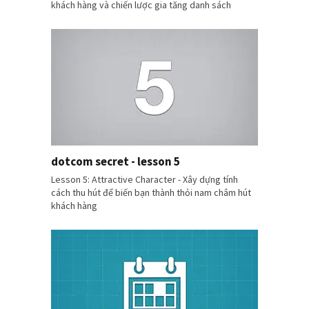
khách hàng và chiến lược gia tăng danh sách
dotcom secret - lesson 5
Lesson 5: Attractive Character - Xây dựng tính
cách thu hút để biến bạn thành thỏi nam châm hút
khách hàng