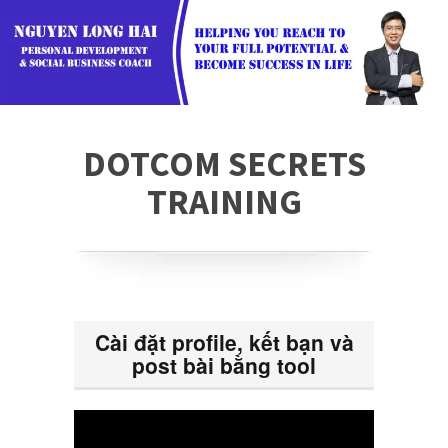
DOTCOM SECRETS
TRAINING
Cài đặt profile, kết bạn và
post bài bằng tool