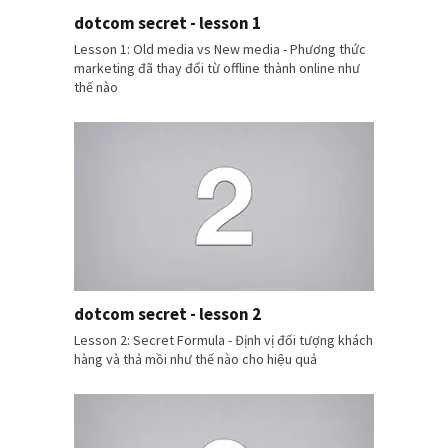
dotcom secret - lesson 1
Lesson 1: Old media vs New media - Phương thức
marketing đã thay đổi từ offline thành online như
thế nào
dotcom secret - lesson 2
Lesson 2: Secret Formula - Định vị đối tượng khách
hàng và thả mồi như thế nào cho hiệu quả