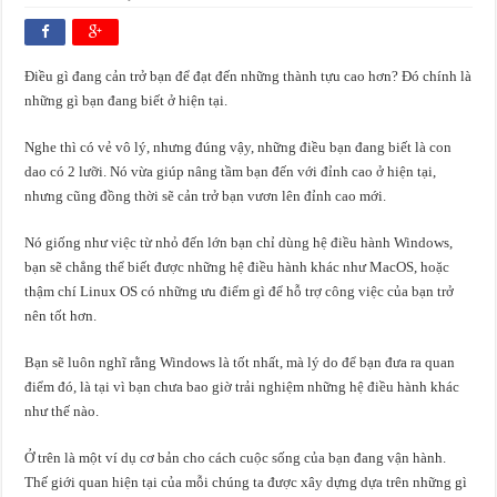
Điều gì đang cản trở bạn để đạt đến những thành tựu cao hơn? Đó chính là
những gì bạn đang biết ở hiện tại.
Nghe thì có vẻ vô lý, nhưng đúng vậy, những điều bạn đang biết là con
dao có 2 lưỡi. Nó vừa giúp nâng tầm bạn đến với đỉnh cao ở hiện tại,
nhưng cũng đồng thời sẽ cản trở bạn vươn lên đỉnh cao mới.
Nó giống như việc từ nhỏ đến lớn bạn chỉ dùng hệ điều hành Windows,
bạn sẽ chẳng thể biết được những hệ điều hành khác như MacOS, hoặc
thậm chí Linux OS có những ưu điểm gì để hỗ trợ công việc của bạn trở
nên tốt hơn.
Bạn sẽ luôn nghĩ rằng Windows là tốt nhất, mà lý do để bạn đưa ra quan
điểm đó, là tại vì bạn chưa bao giờ trải nghiệm những hệ điều hành khác
như thế nào.
Ở trên là một ví dụ cơ bản cho cách cuộc sống của bạn đang vận hành.
Thế giới quan hiện tại của mỗi chúng ta được xây dựng dựa trên những gì