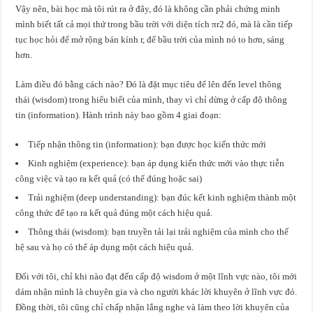
Vậy nên, bài học mà tôi rút ra ở đây, đó là không cần phải chứng minh
mình biết tất cả mọi thứ trong bầu trời với diện tích πr2 đó, mà là cần tiếp
tục học hỏi để mở rộng bán kính r, để bầu trời của mình nó to hơn, sáng
hơn.
Làm điều đó bằng cách nào? Đó là đặt mục tiêu để lên đến level thông
thái (wisdom) trong hiểu biết của mình, thay vì chỉ dừng ở cấp độ thông
tin (information). Hành trình này bao gồm 4 giai đoạn:
Tiếp nhận thông tin (information): bạn được học kiến thức mới
Kinh nghiệm (experience): bạn áp dụng kiến thức mới vào thực tiễn
công việc và tạo ra kết quả (có thể đúng hoặc sai)
Trải nghiệm (deep understanding): bạn đúc kết kinh nghiệm thành một
công thức để tạo ra kết quả đúng một cách hiệu quả.
Thông thái (wisdom): bạn truyền tải lại trải nghiệm của mình cho thế
hệ sau và họ có thể áp dụng một cách hiệu quả.
Đối với tôi, chỉ khi nào đạt đến cấp độ wisdom ở một lĩnh vực nào, tôi mới
dám nhận mình là chuyên gia và cho người khác lời khuyên ở lĩnh vực đó.
Đồng thời, tôi cũng chỉ chấp nhận lắng nghe và làm theo lời khuyên của