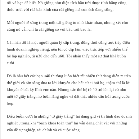
tôi và bạn đã biết. Nó giống như diện tích bầu trời được tính bằng công
thức πr2, với r là bán kính của cái giếng mà con ếch đang sống.
Mỗi người sẽ sống trong một cái giếng to nhỏ khác nhau, nhưng xét cho
cùng nó vẫn chỉ là cái giếng so với bầu trời bao la.
Cá nhân tôi là một người quản lý cấp trung, đồng thời cũng trực tiếp điều
hành doanh nghiệp riêng, nên tôi có dịp làm việc trực tiếp với nhiều thế
hệ lập nghiệp, từ u30 cho đến u60. Tôi nhận thấy một sự thật khá buồn
cười.
Đó là hầu hết các bạn u40 thường luôn biết rất nhiều thứ đang diễn ra trên
thế giới và sẵn sàng đưa ra lời khuyên cho bất cứ ai hỏi họ, thậm chí là lời
khuyên ở bất kỳ lĩnh vực nào. Nhưng các thế hệ từ 40 trở lên lại cứ như
một tờ giấy trắng, họ luôn lắng nghe và đặt thật nhiều câu hỏi trong cuộc
họp.
Điều buồn cười là những “tờ giấy trắng” lại đang giữ vị trí lãnh đạo doanh
nghiệp, trong khi “bách khoa toàn thư” lại vẫn đang chật vật với những
vấn đề sự nghiệp, tài chính và cả cuộc sống.