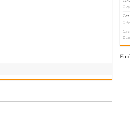
Take
Apr
Con 
Apr
Chuẩ
Jan
Fin