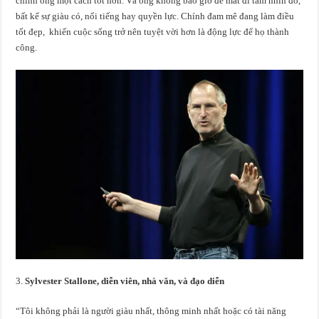
chính ông một cách tốt hơn. Và ông không bao giờ để mất đi tầm nhìn đó,
bất kể sự giàu có, nổi tiếng hay quyền lực. Chính đam mê đang làm điều
tốt đẹp, khiến cuộc sống trở nên tuyệt vời hơn là động lực để họ thành
công.
Sylvester Stallone, diễn viên, nhà văn, và đạo diễn
“Tôi không phải là người giàu nhất, thông minh nhất hoặc có tài năng