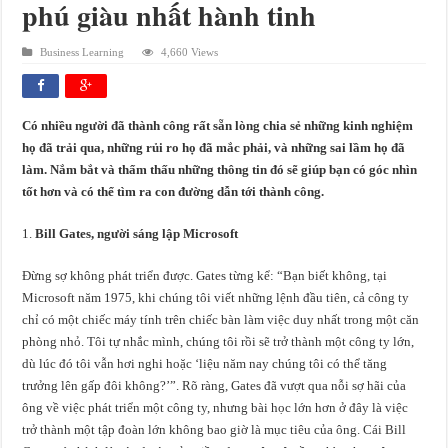
phú giàu nhất hành tinh
Business Learning
4,660 Views
Có nhiều người đã thành công rất sẵn lòng chia sẻ những kinh nghiệm
họ đã trải qua, những rủi ro họ đã mắc phải, và những sai lầm họ đã
làm. Nắm bắt và thẩm thấu những thông tin đó sẽ giúp bạn có góc nhìn
tốt hơn và có thể tìm ra con đường dẫn tới thành công.
Bill Gates, người sáng lập Microsoft
Đừng sợ không phát triển được. Gates từng kể: “Bạn biết không, tại
Microsoft năm 1975, khi chúng tôi viết những lệnh đầu tiên, cả công ty
chỉ có một chiếc máy tính trên chiếc bàn làm việc duy nhất trong một căn
phòng nhỏ. Tôi tự nhắc mình, chúng tôi rồi sẽ trở thành một công ty lớn,
dù lúc đó tôi vẫn hơi nghi hoặc ‘liệu năm nay chúng tôi có thể tăng
trưởng lên gấp đôi không?’”. Rõ ràng, Gates đã vượt qua nỗi sợ hãi của
ông về việc phát triển một công ty, nhưng bài học lớn hơn ở đây là việc
trở thành một tập đoàn lớn không bao giờ là mục tiêu của ông. Cái Bill