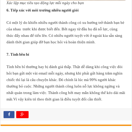
Xác lập mục tiêu tạo động lực mỗi ngày cho bạn
6. Tiếp xúc với môi trường nhiều người giỏi
Có một lý do khiến nhiều người thành công có xu hướng trở thành bạn bè
của nhau trước khi được biết đến. Bởi ngay từ đầu họ đã nỗ lực, cùng
thúc đẩy nhau để tiến lên. Có nhiều người tuyệt vời ở ngoài kia sẵn sàng
dành thời gian giúp đỡ bạn học hỏi và hoàn thiện mình.
7. Tính bền bỉ
Tính bền bỉ thường hay bị đánh giá thấp. Thật dễ dàng khi công việc đòi
hỏi bạn gửi một vài email mỗi ngày, nhưng khi phải gửi hàng trăm nghìn
chiếc thì lại là câu chuyện khác. Đó chính là lúc mà 99% người khác
thường bỏ cuộc. Những người thành công luôn nỗ lực không ngừng và
nhất quán trong làm việc. Thành công bởi may mắn không thể kéo dài mãi
mãi.Vì vậy kiên trì theo thời gian là điều tuyệt đối cần thiết.