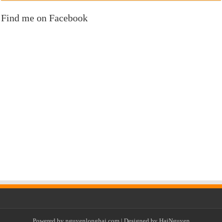
Find me on Facebook
Powered by
nguyenlonghai.com
| Designed by
HaiNguyen