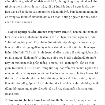
công thức này, mặc dù nó thật sự rất khó, nhưng bằng sự quyết tâm, kiên
trì cộng thêm một chút may mắn, tôi đã đúc kết được 3 nguyên tắc quý
hơn vàng để áp dụng vào sự nghiệp của mình. Nếu bạn đang mong muốn
có trong tay mình cả sự thành đạt & an toàn, những nguyên tắc này chắc
chắn là dành cho bạn.
Lấy sự nghiệp có sẵn làm nền tảng vươn lên.
Nếu bạn muốn thành đạt
hơn, chắc chắn kinh doanh & đầu tư là điều bạn cần phải nghĩ đến, bởi
“phi thương bất phú”. Tuy nhiên đối với tôi, việc đang có công ăn việc
làm tự nhiên bỏ ngang để nhảy ra làm kinh doanh là một cách làm mạo
hiểm, liều lĩnh. Thứ nhất, kinh doanh & đầu tư cũng là một nghề, bạn cần
phải là người “lành nghề” thông qua việc học & trải nghiệm đủ từ nghề
này thì mới nắm chắc phần thắng. Thứ hai, để “lành nghề” cần có thời
gian, tối thiểu là từ 3-5 năm, trong lúc này, bạn vẫn cần có một nguồn thu
nhập ổn định để lấy ngắn nuôi dài. Do đó, cho dù có chí hướng làm ăn lớn
thế nào, tôi vẫn khuyên bạn hãy giữ vững công việc hành chính, lấy nó
làm nền tảng để giúp bạn ổn định kinh tế và cả khía cạnh tinh thần, sau đó
dùng thời gian ngoài giờ và cuối tuần để xây dựng một nền tảng kinh
doanh mới.
Tái đầu tư cho bản thân.
Đối với tôi, thứ tài sản có lợi nhuận cao nhất