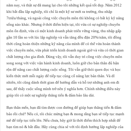
năm nay, và thật sự đã mang lại cho tôi những kết quả tốt đẹp. Năm 2012
khi bắt đầu lập nghiệp, tôi chỉ là một kỹ sư mới ra trường, thu nhập
7triệu/tháng, và ngoài công việc chuyên môn thì không có bất kỳ kỹ năng
sống nào khác. Nhưng ở thời điểm hiện tại, tôi vừa có sự nghiệp chuyên
môn ổn định, vừa có một kinh doanh phát triển vững vàng, thu nhập gấp
gần 10 lần so với lúc lập nghiệp và vẫn tăng đều đặn 20%/năm, tôi đồng
thời cũng hoàn thiện những kỹ năng của mình để có thể vừa hoàn thành
việc chuyên môn, vừa phát triển kinh doanh ngoài giờ và vừa có thời gian
chất lượng cho gia đình. Đúng vậy, tôi vẫn duy trì công việc chuyên môn
song song với việc vận hành kinh doanh, luôn giữ cho bản thân đủ bận
rộn để nâng cao chất lượng cuộc sống. Tôi vẫn giữ thói quen đọc và học
kiến thức mới mỗi ngày để tiếp tục củng cố năng lực bản thân. Và dĩ
nhiên, tôi cũng dành thời gian để hướng dẫn và hỗ trợ những anh em đi
sau, để thấy cuộc sống mình trở nên ý nghĩa hơn. Chính những điều này
giúp tôi có một sự nghiệp thăng tiến & đảm bảo lâu dài.
Bạn thân mến, bạn đã tìm được con đường để giúp bạn thăng tiến & đảm
bảo rồi chứ? Nếu có, tôi chúc mừng bạn & mong rằng bạn sẽ tiếp tục mạnh
mẽ để tiếp tục tiến lên. Nếu chưa, bây giờ là thời điểm thích hợp nhất để
bạn tìm nó & bắt đầu. Hãy cùng chia sẻ với tôi định hướng lập nghiệp của