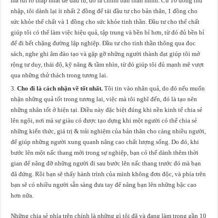
mà rủi ro thấp nhất để đầu tư, đó là chính bản thân mình. Cứ 10 đồng thu
nhập, tôi dành lại ít nhất 2 đồng để tái đầu tư cho bản thân, 1 đồng cho
sức khỏe thể chất và 1 đồng cho sức khỏe tinh thần. Đầu tư cho thể chất
giúp tôi có thể làm việc hiệu quả, tập trung và bền bỉ hơn, từ đó đủ bền bỉ
để đi hết chặng đường lập nghiệp. Đầu tư cho tinh thần thông qua đọc
sách, nghe ghi âm đào tạo và gặp gỡ những người thành đạt giúp tôi mở
rộng tư duy, thái độ, kỹ năng & tầm nhìn, từ đó giúp tôi đủ mạnh mẽ vượt
qua những thử thách trong tương lai.
Cho đi là cách nhận về tốt nhất.
Tôi tin vào nhân quả, do đó nếu muốn
nhận những quả tốt trong tương lai, việc mà tôi nghĩ đến, đó là tạo nên
những nhân tốt ở hiện tại. Điều này đặc biệt đúng khi nền kinh tế chia sẻ
lên ngôi, nơi mà sự giàu có được tạo dựng khi một người có thể chia sẻ
những kiến thức, giá trị & trải nghiệm của bản thân cho càng nhiều người,
để giúp những người xung quanh nâng cao chất lượng sống. Do đó, khi
bước lên một nấc thang mới trong sự nghiệp, bạn có thể dành thêm thời
gian để nâng đỡ những người đi sau bước lên nấc thang trước đó mà bạn
đã đứng. Rồi bạn sẽ thấy hành trình của mình không đơn độc, và phía trên
bạn sẽ có nhiều người sẵn sàng đưa tay để nâng bạn lên những bậc cao
hơn nữa.
Những chia sẻ phía trên chính là những gì tôi đã và đang làm trong gần 10