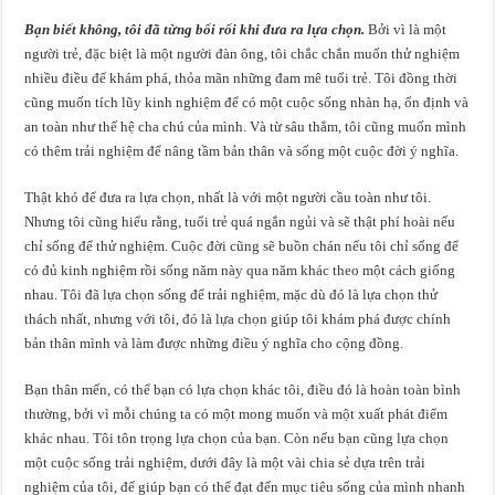
Bạn biết không, tôi đã từng bối rối khi đưa ra lựa chọn.
Bởi vì là một
người trẻ, đặc biệt là một người đàn ông, tôi chắc chắn muốn thử nghiệm
nhiều điều để khám phá, thỏa mãn những đam mê tuổi trẻ. Tôi đồng thời
cũng muốn tích lũy kinh nghiệm để có một cuộc sống nhàn hạ, ổn định và
an toàn như thế hệ cha chú của mình. Và từ sâu thẳm, tôi cũng muốn mình
có thêm trải nghiệm để nâng tầm bản thân và sống một cuộc đời ý nghĩa.
Thật khó để đưa ra lựa chọn, nhất là với một người cầu toàn như tôi.
Nhưng tôi cũng hiểu rằng, tuổi trẻ quá ngắn ngủi và sẽ thật phí hoài nếu
chỉ sống để thử nghiệm. Cuộc đời cũng sẽ buồn chán nếu tôi chỉ sống để
có đủ kinh nghiệm rồi sống năm này qua năm khác theo một cách giống
nhau. Tôi đã lựa chọn sống để trải nghiệm, mặc dù đó là lựa chọn thử
thách nhất, nhưng với tôi, đó là lựa chọn giúp tôi khám phá được chính
bản thân mình và làm được những điều ý nghĩa cho cộng đồng.
Bạn thân mến, có thể bạn có lựa chọn khác tôi, điều đó là hoàn toàn bình
thường, bởi vì mỗi chúng ta có một mong muốn và một xuất phát điểm
khác nhau. Tôi tôn trọng lựa chọn của bạn. Còn nếu bạn cũng lựa chọn
một cuộc sống trải nghiệm, dưới đây là một vài chia sẻ dựa trên trải
nghiệm của tôi, để giúp bạn có thể đạt đến mục tiêu sống của mình nhanh