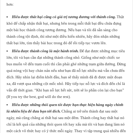
hơn:
Hiểu được thất bại cũng có giá trị tương đương với thành công.
Thật
khó để chấp nhận thất bại, nhưng bên trong mỗi thất bại đều chứa đựng
một bài học thành công tương đương. Nếu bạn và tôi đã sẵn sàng cho
thành công tột định, thì như một điều hiển nhiên, hãy đón nhận những
thất bại lớn, tìm thấy bài học trong đó để rồi tiếp tục vươn lên.
Hiểu được thành công là một hành trình.
Để đạt được những mục tiêu
lớn, tôi và bạn cần đạt những thành công nhỏ. Giống như một chiếc xe
bus muốn về đến trạm cuối thì cần phải ghé những trạm giữa đường. Đừng
quá nóng vội hay chán nản nếu như bạn đã nỗ lực nhiều mà vẫn chưa đến
đích. Hãy nhìn lại điểm khởi đầu, bạn sẽ thấy mình đã đi được một đoạn
xa, đã vượt qua những cột mốc nhỏ. Hãy tiếp tục nỗ lực và đích đến chỉ là
vấn đề thời gian. “Khi bạn nỗ lực hết sức, trời sẽ lo phần còn lại cho bạn”
(If you try the best, god will do the rest).
Hiểu được những thói quen tốt được bạn thực hiện hàng ngày chính
là nhiên liệu để đưa bạn tới đích.
Chẳng ai trở nên thành đạt sau một
ngày, mà cũng chẳng ai thất bại sau một đêm. Thành công hay thất bại nó
chỉ là kết quả của những thói quen tốt hay xấu mà tôi và bạn đang làm nó
một cách vô thức hay có ý thức mỗi ngày. Thay vì tập trung quá nhiều đến