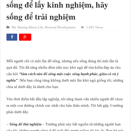
sống để lấy kinh nghiệm, hãy
sống để trải nghiệm
My Sharing About Life
,
Personal Development
1,045 Views
Mỗi người chỉ có một lần để sống, nhưng nếu sống đúng thì một lần là
quá đủ. Tôi đã từng nhiều đêm trằn trọc khó ngủ để tìm kiếm đáp án cho
câu hỏi
“làm cách nào để sống một cuộc sống hạnh phúc, giàu có và ý
nghĩa”
. Nếu bạn cũng từng không dưới một lần khó ngủ giống tôi, những
chia sẻ dưới đây là dành cho bạn.
Vào thời điểm bắt đầu lập nghiệp, tôi từng tham vấn nhiều người để chọn
ra một con đường chính xác nhất cho bản thân mình. Tôi bắt gặp 3 trường
phái dưới đây.
–
Sống để thử nghiệm
– Trường phái này bắt nguồn từ những người bạn
của tôi, những người cũng ở độ tuổi đôi mươi giống tôi lúc ấy. Bạn bè nói