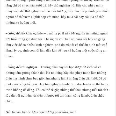
rằng chỉ có chục năm tuổi trẻ, hãy thử nghiệm nó. Hãy cho phép mình
nhảy việc để thử nghiệm nhiều môi trường, hãy cho phép mình yêu nhiều
người để thử xem ai phù hợp với mình, hãy mua cái này cái kia để thử
những xu hướng mới.
– Sống để lấy kinh nghiệm
– Trường phái này bắt nguồn từ những người
lớn tuổi trong gia đình tôi. Cha mẹ và chú bác nói rằng tôi hãy cố gắng
làm việc để có nhiều kinh nghiệm, nhờ đó mà tôi có thể ổn định một chỗ
làm, lấy vợ, sinh con rồi làm đến khi về hưu và hưởng một cuộc sống an
nhàn.
–
Sống để trải nghiệm
– Trường phái này tôi học được từ sách vở và
những tấm gương thành đạt. Họ nói rằng hãy cho phép mình làm những
điều mà mình chưa bao giờ làm, nhưng lại là những điều cần thiết để có
một cuộc sống tốt hơn. Hãy trải nghiệm hành trình đó cho dù có thể hành
trình không dễ dàng. Tôi có thể sẽ gặp những thất bại, nhưng nếu tôi tích
lũy đủ trải nghiệm và kiên trì bước tới thì thành công là một điều chắc
chắn.
Nếu là bạn, bạn sẽ lựa chọn trường phái sống nào?