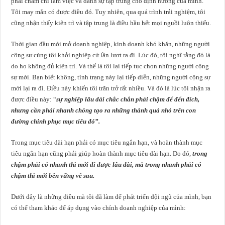
phải chăm chỉ làm việc và dành sự tập trung cho định hướng của mình.
Tôi may mắn có được điều đó. Tuy nhiên, qua quá trình trải nghiệm, tôi
cũng nhận thấy kiên trì và tập trung là điều hầu hết mọi nguồi luôn thiếu.
Thời gian đầu mới mở doanh nghiệp, kinh doanh khó khăn, những người
cộng sự cùng tôi khởi nghiệp cứ lần lượt ra đi. Lúc đó, tôi nghĩ rằng đó là
do họ không đủ kiên trì. Và thế là tôi lại tiếp tục chọn những người cộng
sự mới. Bạn biết không, tình trạng này lại tiếp diễn, những người cộng sự
mới lại ra đi. Điều này khiến tôi trăn trở rất nhiều. Và đó là lúc tôi nhận ra
được điều này: “
sự nghiệp lâu dài chắc chắn phải chậm để đến đích,
nhưng cần phải nhanh chóng tạo ra những thành quả nhỏ trên con
đường chinh phục mục tiêu đó”.
Trong mục tiêu dài hạn phải có mục tiêu ngắn hạn, và hoàn thành mục
tiêu ngắn hạn cũng phải giúp hoàn thành mục tiêu dài hạn. Do đó,
trong
chậm phải có nhanh thì mới đi được lâu dài, mà trong nhanh phải có
chậm thì mới bền vững về sau.
Dưới đây là những điều mà tôi đã làm để phát triển đội ngũ của mình, bạn
có thể tham khảo để áp dụng vào chính doanh nghiệp của mình: