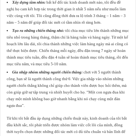
Xây dựng tầm nhìn:
bất kể đối tác kinh doanh mới nào, tôi đều đề
nghị họ cam kết hợp tác trong thời gian ít nhất 5 năm nếu như muốn làm
việc cùng với tôi. Tôi cũng đồng thời đưa ra lộ trình 3 tháng – 1 năm – 3
năm – 5 năm để giúp đối tác mới có tầm nhìn rõ ràng hơn.
Tạo ra những chiến thắng nhỏ:
tôi chia mục tiêu lớn thành những mục
tiêu nhỏ trong hàng tháng, thậm chí là hàng tuần và hàng ngày. Từ một kế
hoạch lớn lâu dài, tôi chia thành những việc làm hàng ngày mà ai cũng có
thể thực hiện được. Chiến tháng mỗi ngày, đều đặn trong 7 ngày sẽ hoàn
thành mục tiêu tuần, đều đặn 4 tuần sẽ hoàn thành mục tiêu tháng, rồi đến
mục tiêu năm, và mục tiêu 5-10 năm.
Gia nhập nhóm những người chiến thắng:
chơi với 5 người thành
công, bạn sẽ là người thành công thứ 6. Việc gia nhập vào nhóm những
người chiến thắng không chỉ giúp cho thành viên được học hỏi thêm, mà
còn giúp giữ sự tập trung và nhiệt huyết cho họ. “Một con ngựa đua khi
chạy một mình không bao giờ nhanh bằng khi nó chạy cùng một đàn
ngựa đua”.
Từ khi tôi bắt đầu áp dụng những chiến thuật này, kinh doanh của tôi bắt
đầu khởi sắc, tôi phát triển được nhóm làm việc cốt lõi của mình, đồng
thời tuyển chọn được những đối tác mới có đủ tiêu chuẩn và bản lĩnh để