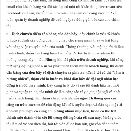
những dòng này cho bạn, thì đồng thời cũng có một tôi khác vừa mới gửi
email cho khách hàng và đối tác, lại có một tôi khác đang livestream trên
facebook cá nhân, và rất nhiều tôi nữa đang làm các công việc như kế
toán, quản lý doanh nghiệp để cuối ngày tự động gửi báo cáo cho chính
tôi.
Dịch chuyển điểm cân bằng của đòn bẩy
: đây chính là yếu tố khiến
tôi quyết định xây dựng doanh nghiệp cho riêng mình thay vì hài lòng
với công việc chuyên môn của mình. Thông thường, với một người đi làm
hành chính, điểm cân bằng luôn luôn ở giữa, tức là làm bao nhiêu thì
hưởng lương bấy nhiêu
. Nhưng khi tôi phát triển doanh nghiệp, khi càng
mở rộng đội ngũ nhân sự và phát triển thêm nhiều khách hàng, thì điểm
cân bằng của đòn bẩy sẽ dịch chuyển ra phía xa, tức là tôi có thể “làm ít
hưởng nhiều”, thậm chí là bước ra khỏi đòn bẩy để đội ngũ nhân lực
đứng trên đó thay mình.
Đây cũng là lý do vì sao tôi dành hầu hết thời
gian và sự tập trung của mình để làm công tác xây dựng đội ngũ và phát
triển khách hàng.
Tôi thậm chí còn dành mỗi ngày 1h thông qua các
công cụ trên internet để chủ động kết nối, tuyển chọn và đào tạo một số
anh em phù hợp, có cùng chí hướng nhằm mục tiêu, từ đó có thể trở
thành một thành viên cốt lõi trong đội ngũ của tôi sau này
. Những việc
tôi làm có vẻ hơi điên rồi, bởi tôi vốn dĩ đã bận rộn, giờ còn dành thêm
thời gian để truyền nghề cho người khác, nhưng tôi sâu sắc ý thức được