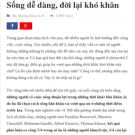
Sống dễ dàng, đời lại khó khăn
My Sharing About Life
1,884 Views
Trong giai đoạn mùa dịch vừa qua, rất nhiều người bị ảnh hưởng đến công
việc, cuộc sống. Tuy nhiên, nếu để ý, bạn sẽ thấy vẫn có một số người
không những không bị những vấn đề tiêu cực này tác động đến mà còn lại
ăn nên làm ra. Có bao giờ bạn đặt câu hỏi rằng, những người ở nhóm thứ 2
này đã làm gì, điều gì giúp họ vượt qua những thời khắc khó khăn này
chứ? Là lỗi của định mệnh hay do may mắn? Cũng có thể, nhưng điều này
không đúng với tất cả. Vậy lý do thật sự là gì?
Tôi cũng trăn trở nhiều đêm để tìm lời giải, và cuối cùng tôi hiểu rằng,
những người có cuộc sống thuận lợi trong những thời khắc khó khăn, là
do họ đã chọn cách sống khó khăn và vượt qua nó ở những thời điểm
trước kia.
Trong một nghiên cứu về 300 tấm gương thành đạt nhất trong
lịch sử nhân loại, những người như Franklin Roosevelt, Winston
Churchill, Mahatma Gandhi, Albert Einstein, Thomas Edison,
kết quả
phát hiện ra rằng 1/4 trong số họ là những người khuyết tật, 3/4 còn lại