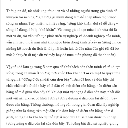
Thời gian đó, rất nhiều người quen và cả những người trong gia đình đã
khuyên tôi nên ngưng những gì mình đang làm để chấp nhận một cuộc
sống an nhàn. Tuy nhiên tôi hiểu rằng, “sống khó khăn, đời sẽ dễ dàng –
sống dễ dàng, đời lại khó khăn”. Và trong giai đoạn mùa dịch vừa rồi là
một ví dụ, tôi vẫn tiếp tục phát triển sự nghiệp và doanh nghiệp của mình,
vẫn chi tiêu thoải mái như không có biến động kinh tế xảy ra (riêng chỉ có
những kế hoạch du lịch là tôi phải hoãn lại, từ đầu năm đến giờ tôi đã bỏ
mất 2 chuyến đi mặc dù vé máy bay đã mua, tiền phòng đã thanh toán).
Vậy tôi đã làm gì trong 5 năm qua để thử thách bản thân mình và rồi được
sống trong an nhàn ở những thời khắc khó khăn
? Tôi có một bí quyết mà
tôi gọi là “đứng ở đoạn dài của đòn bẩy”.
Bạn đã học về đòn bẩy thì
chắc chắn sẽ biết đòn bẩy có 2 đầu và một điểm cân bằng, nếu điểm cân
bằng nằm ở giữa đòn bẩy thì khi đặt một vật nặng ở đầu bên này, phải đặt
một vật nặng khác có khối lượng tương đương ở đầu còn lại để đòn bẩy
được cân bằng. Thông thường, một người trong giai đoạn đầu lập nghiệp
giống như là đứng trên một đầu của đòn bẩy có điểm cân bằng nằm ở
giữa, có nghĩa là khi họ đặt nỗ lực ở một đầu thì sẽ nhận được thu nhập
tương xứng ở đầu còn lại của đòn bẩy. Tôi cũng bắt đầu sự nghiệp giống