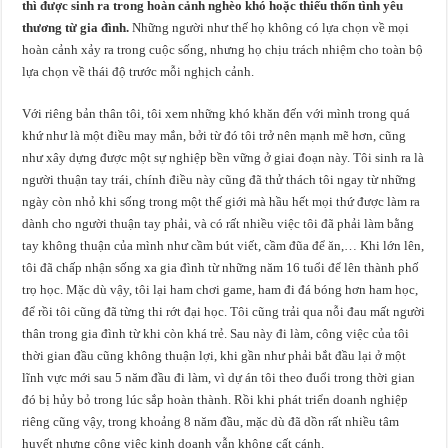
thì được sinh ra trong hoàn cảnh nghèo khó hoặc thiếu thốn tình yêu
thương từ gia đình.
Những người như thế họ không có lựa chọn về mọi
hoàn cảnh xảy ra trong cuộc sống, nhưng họ chịu trách nhiệm cho toàn bộ
lựa chọn về thái độ trước mỗi nghịch cảnh.
Với riêng bản thân tôi, tôi xem những khó khăn đến với mình trong quá
khứ như là một điều may mắn, bởi từ đó tôi trở nên mạnh mẽ hơn, cũng
như xây dựng được một sự nghiệp bền vững ở giai đoạn này. Tôi sinh ra là
người thuận tay trái, chính điều này cũng đã thử thách tôi ngay từ những
ngày còn nhỏ khi sống trong một thế giới mà hầu hết mọi thứ được làm ra
dành cho người thuận tay phải, và có rất nhiều việc tôi đã phải làm bằng
tay không thuận của mình như cầm bút viết, cầm đũa để ăn,… Khi lớn lên,
tôi đã chấp nhận sống xa gia đình từ những năm 16 tuổi để lên thành phố
trọ học. Mặc dù vậy, tôi lại ham chơi game, ham đi đá bóng hơn ham học,
để rồi tôi cũng đã từng thi rớt đại học. Tôi cũng trải qua nỗi đau mất người
thân trong gia đình từ khi còn khá trẻ. Sau này đi làm, công việc của tôi
thời gian đầu cũng không thuận lợi, khi gần như phải bắt đầu lại ở một
lĩnh vực mới sau 5 năm đầu đi làm, vì dự án tôi theo đuổi trong thời gian
đó bị hủy bỏ trong lúc sắp hoàn thành. Rồi khi phát triển doanh nghiệp
riêng cũng vậy, trong khoảng 8 năm đầu, mặc dù đã dồn rất nhiều tâm
huyết nhưng công việc kinh doanh vẫn không cất cánh.