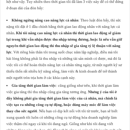
hệt như vậy. Tuy nhiên theo thời gian tôi đã làm 3 việc này để có thể đứng
ở đoạn dài của đòn bẩy:
Không ngừng nâng cao năng lực cá nhân
: Theo luật đòn bẩy, thì sức
nặng tôi đặt ở 1 đầu chính bằng thời gian lao động nhân với năng lực cá
nhân
. Khi tôi nâng cao năng lực cá nhân thì thời gian lao động sẽ giảm
lại trong khi vẫn nhận được thu nhập tương đương, hoặc là nếu vẫn giữ
nguyên thời gian lao động thì thu nhập sẽ gia tăng tỷ lệ thuận với năng
lực
. Với riêng bản thân tôi trong suốt chục năm lập nghiệp, điều mà tôi
hài lòng không phải là thu nhập và những tài sản mình có được, mà đó là
việc tôi có thể hoàn thiện năng lực cá nhân từng ngày, từ một người kỹ sư
thiếu thốn rất nhiều kỹ năng sống, làm việc & kinh doanh để trở thành
một người tròn trịa hơn ở các khía cạnh này.
Gia tăng thời gian làm việc
: cũng giống như trên, khi thời gian làm
việc gia tăng thì thu nhập cũng gia tăng tương ứng.
Nhưng ý của tôi ở
đây không phải gia tăng thời gian làm việc của cá nhân, mà chính là
việc tạo ra những công cụ tự động, hoặc dùng máy móc để làm việc
thay cho sức người
. Nếu bạn có dịp kết nối với tôi từ trước, bạn sẽ biết
xung quanh tôi luôn có những công cụ tự động hóa doanh nghiệp làm
việc thậm chí ngay cả khi tôi đang ngủ. Giống như khi tôi đang viết