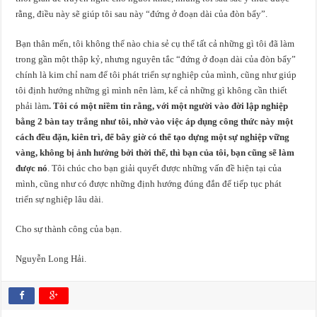
rằng, điều này sẽ giúp tôi sau này “đứng ở đoạn dài của đòn bẩy”.
Bạn thân mến, tôi không thể nào chia sẻ cụ thể tất cả những gì tôi đã làm
trong gần một thập kỷ, nhưng nguyên tắc “đứng ở đoạn dài của đòn bẩy”
chính là kim chỉ nam để tôi phát triển sự nghiệp của mình, cũng như giúp
tôi định hướng những gì mình nên làm, kể cả những gì không cần thiết
phải làm
. Tôi có một niềm tin rằng, với một người vào đời lập nghiệp
bằng 2 bàn tay trắng như tôi, nhờ vào việc áp dụng công thức này một
cách đều đặn, kiên trì, để bây giờ có thể tạo dựng một sự nghiệp vững
vàng, không bị ảnh hưởng bởi thời thế, thì bạn của tôi, bạn cũng sẽ làm
được nó
. Tôi chúc cho bạn giải quyết được những vấn đề hiện tại của
mình, cũng như có được những định hướng đúng đắn để tiếp tục phát
triển sự nghiệp lâu dài.
Cho sự thành công của bạn.
Nguyễn Long Hải.