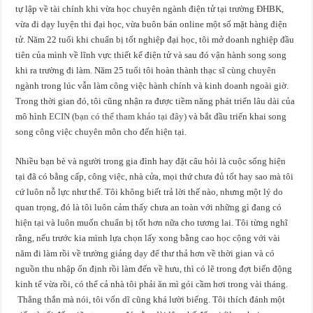
tự lập về tài chính khi vừa học chuyên ngành điện tử tại trường ĐHBK,
vừa đi dạy luyện thi đại học, vừa buôn bán online một số mặt hàng điện
tử. Năm 22 tuổi khi chuẩn bị tốt nghiệp đại học, tôi mở doanh nghiệp đầu
tiên của mình về lĩnh vực thiết kế điện tử và sau đó vận hành song song
khi ra trường đi làm. Năm 25 tuổi tôi hoàn thành thạc sĩ cùng chuyên
ngành trong lúc vẫn làm công việc hành chính và kinh doanh ngoài giờ.
Trong thời gian đó, tôi cũng nhận ra được tiềm năng phát triển lâu dài của
mô hình
ECIN (bạn có thể tham khảo tại đây)
và bắt đầu triển khai song
song công việc chuyên môn cho đến hiện tại.
Nhiều bạn bè và người trong gia đình hay đặt câu hỏi là cuộc sống hiện
tại đã có bằng cấp, công việc, nhà cửa, mọi thứ chưa đủ tốt hay sao mà tôi
cứ luôn nỗ lực như thế. Tôi không biết trả lời thế nào, nhưng một lý do
quan trọng, đó là tôi luôn cảm thấy chưa an toàn với những gì đang có
hiện tại và luôn muốn chuẩn bị tốt hơn nữa cho tương lai. Tôi từng nghĩ
rằng, nếu trước kia mình lựa chọn lấy xong bằng cao học cộng với vài
năm đi làm rồi về trường giảng dạy để thư thả hơn về thời gian và có
nguồn thu nhập ổn định rồi làm đến về hưu, thì có lẽ trong đợt biến động
kinh tế vừa rồi, có thể cả nhà tôi phải ăn mì gói cầm hơi trong vài tháng.
Thẳng thắn mà nói, tôi vốn dĩ cũng khá lười biếng. Tôi thích đánh một