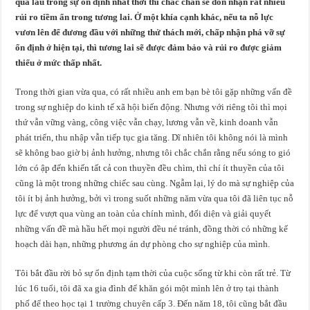
quá lâu trong sự ổn định nhất thời thì chắc chắn sẽ đón nhận rất nhiều
rủi ro tiềm ẩn trong tương lai. Ở một khía cạnh khác, nếu ta nỗ lực
vươn lên để đương đầu với những thử thách mới, chấp nhận phá vỡ sự
ổn định ở hiện tại, thì tương lai sẽ được đảm bảo và rủi ro được giảm
thiểu ở mức thấp nhất.
Trong thời gian vừa qua, có rất nhiều anh em bạn bè tôi gặp những vấn đề
trong sự nghiệp do kinh tế xã hội biến động. Nhưng với riêng tôi thì mọi
thứ vẫn vững vàng, công việc vẫn chạy, lương vẫn về, kinh doanh vẫn
phát triển, thu nhập vẫn tiếp tục gia tăng. Dĩ nhiên tôi không nói là mình
sẽ không bao giờ bị ảnh hưởng, nhưng tôi chắc chắn rằng nếu sóng to gió
lớn có ập đến khiến tất cả con thuyền đều chìm, thì chí ít thuyền của tôi
cũng là một trong những chiếc sau cùng. Ngẫm lại, lý do mà sự nghiệp của
tôi ít bị ảnh hưởng, bởi vì trong suốt những năm vừa qua tôi đã liên tục nỗ
lực để vượt qua vùng an toàn của chính mình, đối diện và giải quyết
những vấn đề mà hầu hết mọi người đều né tránh, đồng thời có những kế
hoạch dài hạn, những phương án dự phòng cho sự nghiệp của mình.
Tôi bắt đầu rời bỏ sự ổn định tạm thời của cuộc sống từ khi còn rất trẻ. Từ
lúc 16 tuổi, tôi đã xa gia đình để khăn gói một mình lên ở trọ tại thành
phố để theo học tại 1 trường chuyên cấp 3. Đến năm 18, tôi cũng bắt đầu