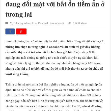
đang đối mặt với bất ổn tiềm ẩn ở
tương lai
My Sharing About Life
,
Personal Development
1,690 Views
Bạn thân mến, bạn có nhận thấy là khi những biến động xã hội xảy ra
, có
những lựa chọn ta từng nghĩ là an toàn và ổn định thì giờ đây không
còn nữa, thậm chí trở nên bất ổn hơn bao giờ hế
t. Cuộc sống & lập
nghiệp của mỗi chúng ta giống như một chiếc thuyền ngoài khơi, khi
sóng yên biển lặng thì thuyền dù lớn hay nhỏ vẫn băng băng lướt sóng,
nhưng đến
khi gió to biển động, lúc đó mới biết thuyền ta có đủ chắc để
vượt sóng không.
Thẳng thắn mà nói, ai ra đời lập nghiệp cũng muốn có một sự nghiệp ổn
định, từ đó có điều kiện về cả thời gian và tài chính để chăm lo cho bản
thân, gia đình. Nhưng thực tế là trong một xã hội mà sự thay đổi diễn ra
hàng ngày, dẫn đến nền kinh tế cũng chuyển biến theo, thì sự ổn định về
lâu dài là một thứ xa xỉ, thậm chí là phi thực tiễn. Do đó,
nếu ai đó sống