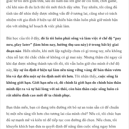
giấc từ tối đến giữa trưa, sau đó nằm dài lên ghế để coi film, chơi game,
chỉ khi nào đi du lịch thì tôi mới thích dậy sớm. Tuy nhiên, tôi cũng đủ
tỉnh táo để nhìn thấy được những vấn đề ở tương lai, cũng như có trách
nhiệm với gia đình ở hiện tại để khiến bản thân luôn phải giữ mình bận
rộn với những kế hoạch & việc phải làm.
Bài học của tôi ở đây,
đó là tôi luôn phải sống và làm việc ở chế độ “pay
now, play later” (làm hôm nay, hưởng thụ sau này) ở trong bất kỳ giai
đoạn nào
. Hiển nhiên, khi mới lập nghiệp chưa có gì trong tay, nếu không
chịu nỗ lực thì chắc chắn sẽ không có gì mai này. Nhưng thậm chí ngay cả
khi đạt được những thành tựu tốt rồi, tôi vẫn luôn giữ cho mình ở chế độ
này,
lấy sự ổn định ở hiện tại làm nền tảng vững vàng để bản thân vươn
lên và đạt đến một sự ổn định mới tốt hơn.
Tôi nhận thấy
, cuộc sống là
không giới hạn. Giới hạn nếu có, đó chính là giới hạn do chính bản thân
mình đặt ra và tự hài lòng với nó thôi, còn bản thân cuộc sống luôn có
rất nhiều đỉnh cao mới để ta chinh phục.
Bạn thân mến, bạn có đang trên đường rời bỏ sự an toàn sẵn có để chuẩn
bị một nền tảng tốt hơn cho tương lai của mình chứ? Nếu có, tôi chúc bạn
đủ sự mạnh mẽ và kiên trì để tiếp tục con đường đã chọn. Nếu chưa, tôi
khuyến khích bạn đưa ra quyết định để nâng tầm cuộc sống ngay hôm