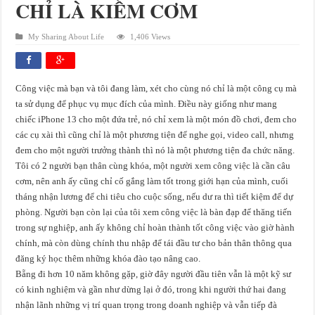
CHỈ LÀ KIẾM CƠM
My Sharing About Life
1,406 Views
Công việc mà bạn và tôi đang làm, xét cho cùng nó chỉ là một công cụ mà
ta sử dụng để phục vụ mục đích của mình. Điều này giống như mang
chiếc iPhone 13 cho một đứa trẻ, nó chỉ xem là một món đồ chơi, đem cho
các cụ xài thì cũng chỉ là một phương tiện để nghe gọi, video call, nhưng
đem cho một người trưởng thành thì nó là một phương tiện đa chức năng.
Tôi có 2 người bạn thân cùng khóa, một người xem công việc là cần câu
cơm, nên anh ấy cũng chỉ cố gắng làm tốt trong giới hạn của mình, cuối
tháng nhận lương để chi tiêu cho cuộc sống, nếu dư ra thì tiết kiệm để dự
phòng. Người bạn còn lại của tôi xem công việc là bàn đạp để thăng tiến
trong sự nghiệp, anh ấy không chỉ hoàn thành tốt công việc vào giờ hành
chính, mà còn dùng chính thu nhập để tái đầu tư cho bản thân thông qua
đăng ký học thêm những khóa đào tạo nâng cao.
Bẵng đi hơn 10 năm không gặp, giờ đây người đầu tiên vẫn là một kỹ sư
có kinh nghiệm và gần như dừng lại ở đó, trong khi người thứ hai đang
nhận lãnh những vị trí quan trọng trong doanh nghiệp và vẫn tiếp đà