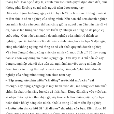
thăng tiến. Bài học ở đây là, chính mục tiêu mới quyết định đích đến, chứ
không phải là công cụ mà một người nắm được trong tay.
Điều này thậm chí đúng ngay cả khi bạn bước ra làm chủ. Không phải cứ
ra làm chủ là có sự nghiệp của riêng mình. Nếu bạn chỉ xem doanh nghiệp
của mình là cần câu cơm, thì bạn cũng giống người bạn đầu tiên mà tôi ví
dụ, bạn sẽ tập trung vào việc tìm kiếm lợi nhuận và dùng nó để phục vụ
cuộc sống. Còn nếu bạn muốn doanh nghiệp của mình trở thành sự
nghiệp, bạn cần tái đầu tư lâu dài vào chính năng lực của bạn & đội ngũ,
cũng như không ngừng mở rộng cơ sở vật chất, quy mô doanh nghiệp.
Vậy bạn đang sử dụng công việc của mình với mục đích gì? Tôi hy vọng
bạn sẽ chọn xây dựng nó thành sự nghiệp. Dưới đây là 3 chỉ dẫn về xây
dựng sự nghiệp của tôi dựa trên trải nghiệm làm việc trong những tập
đoàn toàn cầu trong lĩnh vực chuyên môn, cũng như phát triển doanh
nghiệp của riêng mình trong hơn chục năm nay.
–
Tập trung vào phát triển “cái tiếng” trước khi mưu cầu “cái
miếng”.
xây dựng sự nghiệp là một hành trình dài, mà công việc lớn nhất,
chính là phát triển năng lực của cá nhân bạn. Đừng đặt nặng vào việc bạn
sẽ nhận được lợi ích thu nhập gì, hãy tìm cách làm những việc giúp bạn
hoàn thiện bộ kỹ năng của mình, nhất là trong 10 năm đầu lập nghiệp.
–
Luôn luôn tìm cơ hội để “tái đầu tư” thu nhập của bạn.
Kiếm được 10
đồng, đừng dùng hết. Hãy dùng 4 đồng, dự phòng 2 đồng và tái đầu tư 4