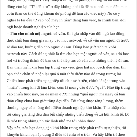
đồng còn lại. “Tái đầu tư” ở đây không phải là để mua nhà, mua đất, mua
coin (bạn có thể dùng khoản dự phòng để làm các việc này). Nó có ý
nghĩa là tái đầu tư vào “cỗ máy in tiền” đang làm việc, là chính bạn, đội
ngũ hoặc doanh nghiệp của bạn.
–
Tìm cho mình một người cố vấn.
Khi gia nhập vào đội ngũ lao động,
thực chất bạn đang gia nhập vào một network về cố vấn mà người đi trước
sẽ đào tạo, hướng dẫn cho người đi sau. Đừng bao giờ tách ra khỏi
network này. Cách đúng nhất là tìm cho bạn một người cố vấn, sau đó học
hỏi và trưởng thành để bạn có thể tiếp tục cố vấn cho những thế hệ đi sau.
Bạn thân mến, khi bạn tập trung vào việc gieo hạt một cách đều đặn, thì
bạn chắc chắn sẽ nhận lại quả ở một thời điểm nào đó trong tương lai.
Chiến lược phát triển sự nghiệp tôi chia sẻ ở trên, chính là tập trung vào
“nhân”, trong khi đi làm kiếm cơm là mong cầu được “quả”. Nhờ tập trung
vào chiến lược này, tôi đã nhận được những “quả ngọt” mà ngay cả bản
thân cũng chưa bao giờ trông đợi đến. Tôi từng được tăng lương, thêm
thưởng ngay cả những thời điểm doanh nghiệp khó khăn. Thu nhập của
tôi cũng gia tăng đều đặn bất chấp những biến động về xã hội, kinh tế. Đó
là một trong những phước lành nhỏ mà tôi nhận được.
Vậy nên, nếu bạn đang gặp khó khăn trong việc phát triển sự nghiệp, tôi
khuyến khích bạn áp dụng 3 điều tôi chia sẻ ở trên. Và hãy kiên trì theo