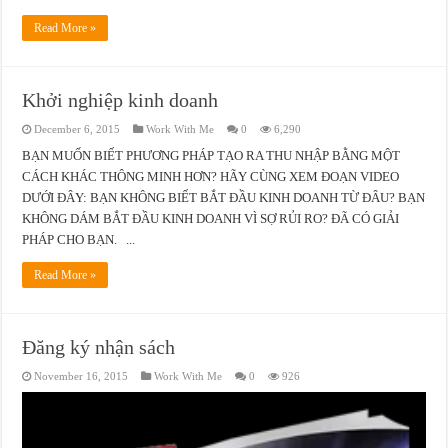
Read More »
Khởi nghiệp kinh doanh
December 6, 2015
Work With Me
0
6,290
BẠN MUỐN BIẾT PHƯƠNG PHÁP TẠO RA THU NHẬP BẰNG MỘT
CÁCH KHÁC THÔNG MINH HƠN? HÃY CÙNG XEM ĐOẠN VIDEO
DƯỚI ĐÂY: BẠN KHÔNG BIẾT BẮT ĐẦU KINH DOANH TỪ ĐÂU? BẠN
KHÔNG DÁM BẮT ĐẦU KINH DOANH VÌ SỢ RỦI RO? ĐÃ CÓ GIẢI
PHÁP CHO BẠN. ...
Read More »
Đăng ký nhận sách
November 16, 2015
Work With Me
0
926