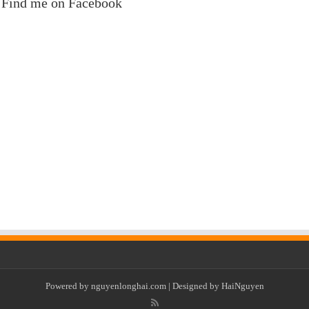
Find me on Facebook
Powered by
nguyenlonghai.com
| Designed by
HaiNguyen