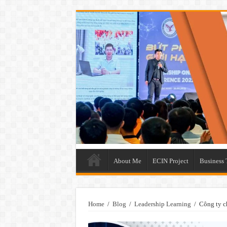
About Me
ECIN Project
Business 
Home
/
Blog
/
Leadership Learning
/
Công ty c