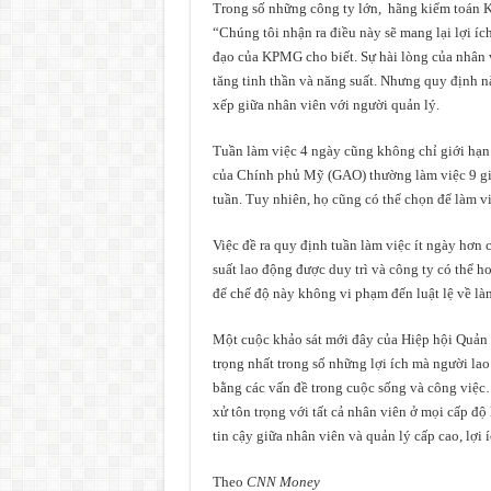
Trong số những công ty lớn, hãng kiểm toán K
“Chúng tôi nhận ra điều này sẽ mang lại lợi íc
đạo của KPMG cho biết. Sự hài lòng của nhân v
tăng tinh thần và năng suất. Nhưng quy định n
xếp giữa nhân viên với người quản lý.
Tuần làm việc 4 ngày cũng không chỉ giới hạn
của Chính phủ Mỹ (GAO) thường làm việc 9 giờ 
tuần. Tuy nhiên, họ cũng có thể chọn để làm v
Việc đề ra quy định tuần làm việc ít ngày hơ
suất lao động được duy trì và công ty có thể 
để chế độ này không vi phạm đến luật lệ về là
Một cuộc khảo sát mới đây của Hiệp hội Quản 
trọng nhất trong số những lợi ích mà người lao
bằng các vấn đề trong cuộc sống và công việc
xử tôn trọng với tất cả nhân viên ở mọi cấp độ 
tin cậy giữa nhân viên và quản lý cấp cao, lợi 
Theo
CNN Money