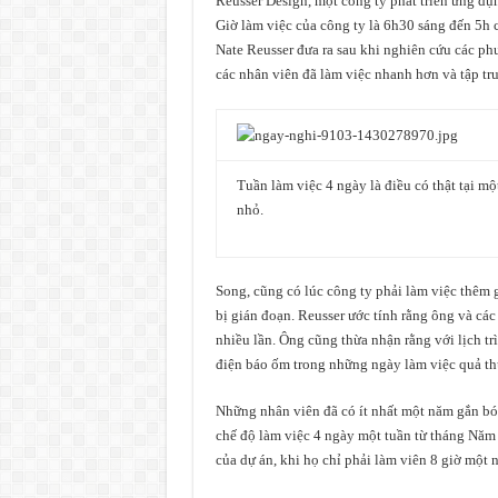
Reusser Design, một công ty phát triển ứng dụ
Giờ làm việc của công ty là 6h30 sáng đến 5h 
Nate Reusser đưa ra sau khi nghiên cứu các phư
các nhân viên đã làm việc nhanh hơn và tập tru
Tuần làm việc 4 ngày là điều có thật tại mộ
nhỏ.
Song, cũng có lúc công ty phải làm việc thêm g
bị gián đoạn. Reusser ước tính rằng ông và cá
nhiều lần. Ông cũng thừa nhận rằng với lịch tr
điện báo ốm trong những ngày làm việc quả th
Những nhân viên đã có ít nhất một năm gắn bó
chế độ làm việc 4 ngày một tuần từ tháng Năm 
của dự án, khi họ chỉ phải làm viên 8 giờ một