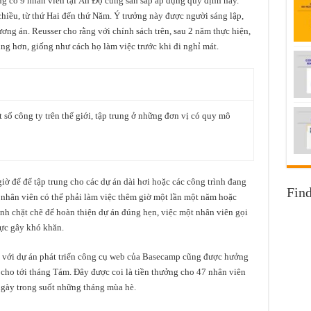
ng có 9 nhân viên tại Ấn Độ cũng sẵn sáp áp dụng quy định này.
chiều, từ thứ Hai đến thứ Năm. Ý trưởng này được người sáng lập,
ơng án. Reusser cho rằng với chính sách trên, sau 2 năm thực hiện,
ng hơn, giống như cách họ làm việc trước khi đi nghỉ mát.
t số công ty trên thế giới, tập trung ở những đơn vị có quy mô
iờ để để tập trung cho các dự án dài hơi hoặc các công trình đang
Fin
c nhân viên có thể phải làm việc thêm giờ một lần một năm hoặc
ình chặt chẽ để hoàn thiện dự án đúng hẹn, việc một nhân viên gọi
ực gây khó khăn.
 với dự án phát triển công cụ web của Basecamp cũng được hưởng
cho tới tháng Tám. Đây được coi là tiền thưởng cho 47 nhân viên
 ngày trong suốt những tháng mùa hè.