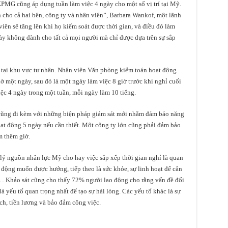
PMG cũng áp dụng tuần làm việc 4 ngày cho một số vị trí tại Mỹ.
h cho cả hai bên, công ty và nhân viên”, Barbara Wankof, một lãnh
iên sẽ tăng lên khi họ kiểm soát được thời gian, và điều đó làm
ày không dành cho tất cả mọi người mà chỉ được dựa trên sự sắp
 tại khu vực tư nhân. Nhân viên Văn phòng kiểm toán hoạt động
một ngày, sau đó là một ngày làm việc 8 giờ trước khi nghỉ cuối
iệc 4 ngày trong một tuần, mỗi ngày làm 10 tiếng.
n cũng đi kèm với những biện pháp giám sát mới nhằm đảm bảo năng
hoạt động 5 ngày nếu cần thiết. Một công ty lớn cũng phải đảm bảo
m thêm giờ.
lý nguồn nhân lực Mỹ cho hay việc sắp xếp thời gian nghỉ là quan
 động muốn được hưởng, tiếp theo là sức khỏe, sự linh hoạt để cân
… Khảo sát cũng cho thấy 72% người lao động cho rằng vấn đề đối
là yếu tố quan trọng nhất để tạo sự hài lòng. Các yếu tố khác là sự
ích, tiền lương và bảo đảm công việc.